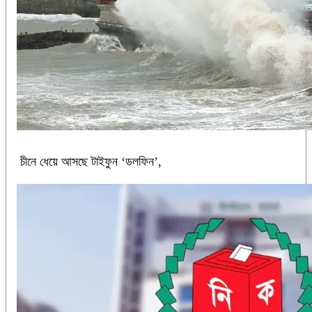
চীনে ধেয়ে আসছে টাইফুন ‘ডলফিন’,