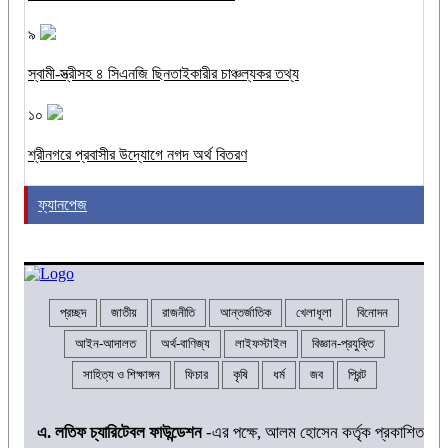
৯
স্বামী-স্ত্রীসহ ৪ সিএনজি ছিনতাইকারীর চাঞ্চল্যকর তথ্য
১০
শ্রীনগরে প্রবাসীর উদ্যোগে নগদ অর্থ বিতরণ
ফ্যানপেজ
প্রচ্ছদ
জাতীয়
রাজনীতি
আন্তর্জাতিক
খেলাধূলা
বিনোদন
আইন-আদালত
অর্থ-বাণিজ্য
লাইফস্টাইল
বিজ্ঞান-প্রযুক্তি
সাহিত্য ও শিক্ষাঙ্গন
ফিচার
কৃষি
ধর্ম
জব
প্রিন্ট
এ. লতিফ চ্যারিটেবল ফাউন্ডেশন
-এর পক্ষে, আলম হোসেন কর্তৃক প্রকাশিত