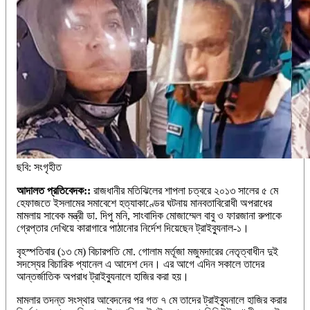
ছবি: সংগৃহীত
আদালত প্রতিবেদক::
রাজধানীর মতিঝিলের শাপলা চত্বরে ২০১৩ সালের ৫ মে
হেফাজতে ইসলামের সমাবেশে হত্যাকাণ্ডের ঘটনায় মানবতাবিরোধী অপরাধের
মামলায় সাবেক মন্ত্রী ডা. দিপু মনি, সাংবাদিক মোজাম্মেল বাবু ও ফারজানা রুপাকে
গ্রেপ্তার দেখিয়ে কারাগারে পাঠানোর নির্দেশ দিয়েছেন ট্রাইব্যুনাল-১।
বৃহস্পতিবার (১৩ মে) বিচারপতি মো. গোলাম মর্তূজা মজুমদারের নেতৃত্বাধীন দুই
সদস্যের বিচারিক প্যানেল এ আদেশ দেন। এর আগে এদিন সকালে তাদের
আন্তর্জাতিক অপরাধ ট্রাইব্যুনালে হাজির করা হয়।
মামলার তদন্ত সংস্থার আবেদনের পর গত ৭ মে তাদের ট্রাইব্যুনালে হাজির করার