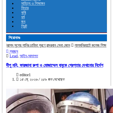
সাহিত্য ও শিক্ষাঙ্গন
ফিচার
কৃষি
ধর্ম
জব
প্রিন্ট
শিরোনামঃ
ানির চাহিদা পূরণে বান্দরবান সেনা জোন
‎লালমনিরহাটে কলেজ শিক্ষকের ওপর হামলার প্রতিবাদে
প্রচ্ছদ
Lead
,
আইন-আদালত
দীপু মনি, ফারজানা রুপা ও মোজাম্মেল বাবুকে গ্রেপ্তার দেখানোর নির্দেশ
editor1
১৪ মে, ২০২৬ / ২৫৯ জন দেখেছেন