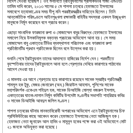
নির্দেশ দেওয়া হয়েছিল। ওই শুনানিতে ট্রাইব্যুনালের প্রসিকিউটর গাজী এমএইচ
তামিম দাবি করেন, ২০১৩ সালের ৫ মে শাপলা চত্বরে হেফাজতে ইসলামের
সমাবেশে হত্যাকাণ্ডের সময় দীপু মনি পররাষ্ট্রমন্ত্রীর দায়িত্বে ছিলেন। তিনি
আন্তর্জাতিক পরিমণ্ডলে আইনশৃঙ্খলা রক্ষাকারী বাহিনীর সদস্যরা একদল উচ্ছৃঙ্খল
মানুষকে নির্মূল করেছেন বলে প্রচার করেন।
এছাড়া সাংবাদিক ফারজানা রুপা ও মোজাম্মেল বাবুর বিরুদ্ধে হেফাজতে ইসলামের
সমাবেশ নিয়ে উসকানিমূলক বক্তব্য প্রচারের অভিযোগ আনা হয়। সে সময়
মোজাম্মেল বাবু একাত্তর টিভির ব্যবস্থাপনা পরিচালক এবং ফারজানা রুপা
প্রতিষ্ঠানটির প্রধান প্রতিবেদক ছিলেন বলে উল্লেখ করা হয়।
শুনানি শেষে ট্রাইব্যুনাল তাদের আদালতে হাজিরের নির্দেশ দেন। পরবর্তীতে
বৃহস্পতিবার তাদের ট্রাইব্যুনালে আনা হলে গ্রেপ্তার দেখিয়ে কারাগারে পাঠানোর
আদেশ দেওয়া হয়।
এ মামলায় এর আগে গ্রেপ্তার হয়ে কারাগারে রয়েছেন সাবেক স্বরাষ্ট্র প্রতিমন্ত্রী
শামসুল হক টুকু, মেজর জেনারেল (অব.) জিয়াউল আহসান, পুলিশের সাবেক
মহাপরিদর্শক একেএম শহিদুল হক, সাবেক ডিআইজি মোল্যা নজরুল ইসলাম,
একাত্তরের ঘাতক-দালাল নির্মূল কমিটির উপদেষ্টা মণ্ডলীর সভাপতি শাহরিয়ার কবির
ও সাবেক ডিআইজি আবদুল জলিল মণ্ডল।
শাপলা চত্বরের ঘটনায় মানবতাবিরোধী অপরাধের অভিযোগ এনে ট্রাইব্যুনালের চিফ
প্রসিকিউটরের কাছে আবেদন করেন হেফাজতে ইসলামের নেতা আজিজুল হক।
হেফাজত নেতা জুনায়েদ আল হাবিব ও মামুনুল হকের পক্ষে করা ওই অভিযোগে মোট
২১ জনকে অভিযুক্ত করা হয়েছে।