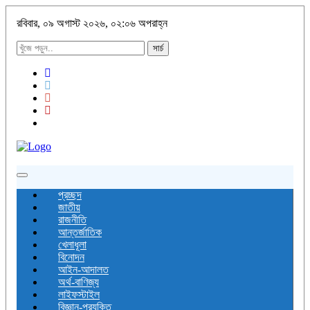
রবিবার, ০৯ অগাস্ট ২০২৬, ০২:০৬ অপরাহ্ন
সার্চ
Toggle
navigation
প্রচ্ছদ
জাতীয়
রাজনীতি
আন্তর্জাতিক
খেলাধূলা
বিনোদন
আইন-আদালত
অর্থ-বাণিজ্য
লাইফস্টাইল
বিজ্ঞান-প্রযুক্তি