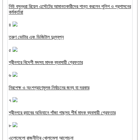
নিউ বসুন্ধরা রিয়েল এস্টেটের আমানতকারীদের শান্ত করলেন পুলিশ ও প্রশাসনের
কর্মকর্তারা
৪
তরুণ ভোটার এবং ডিজিটাল দুঃস্বপ্ন
৫
শ্রীনগরে বিদেশী মদসহ মাদক ব্যবসায়ী গ্রেফতার
৬
নিরপেক্ষ ও অংশগ্রহণমূলক নির্বাচনের জন্য যা দরকার
৭
শ্রীনগরে র‌্যাবের অভিযানে গাঁজা গাছসহ শীর্ষ মাদক ব্যবসায়ী গ্রেফতার
৮
এলোমেলো রাজনীতির খোলামেলা আলোচনা