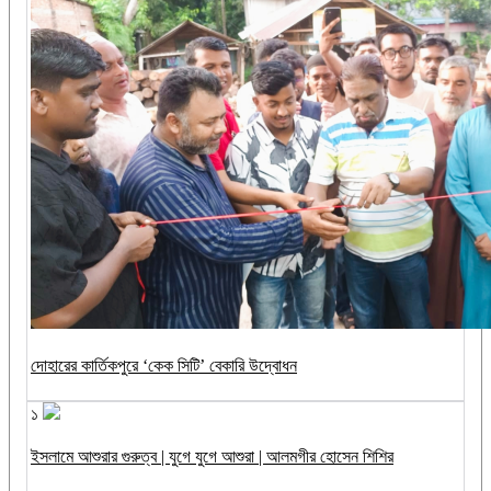
দোহারের কার্তিকপুরে ‘কেক সিটি’ বেকারি উদ্বোধন
১
ইসলামে আশুরার গুরুত্ব | যুগে যুগে আশুরা | আলমগীর হোসেন শিশির