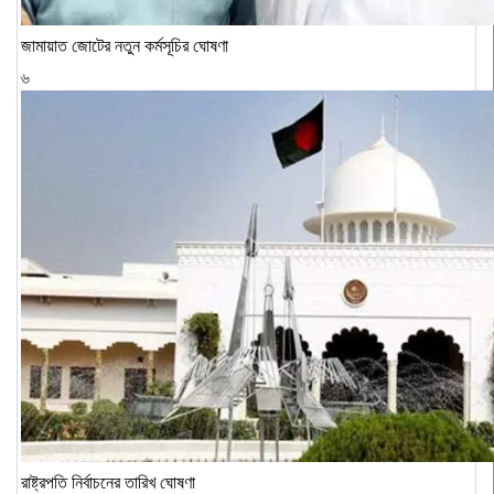
জামায়াত জোটের নতুন কর্মসূচির ঘোষণা
৬
রাষ্ট্রপতি নির্বাচনের তারিখ ঘোষণা