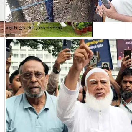
ভালুকায় পুকুর থেকে যুবকের লাশ উদ্ধার
৫