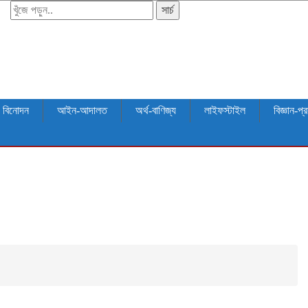
সার্চ
বিনোদন
আইন-আদালত
অর্থ-বাণিজ্য
লাইফস্টাইল
বিজ্ঞান-প্র