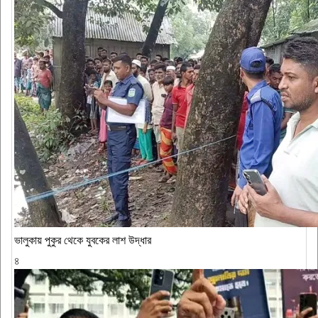
ভালুকায় পুকুর থেকে যুবকের লাশ উদ্ধার
৪