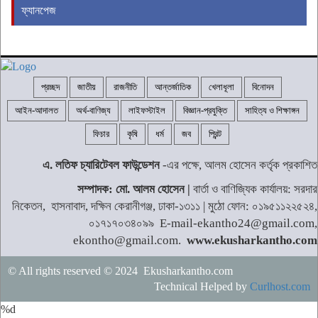
ফ্যানপেজ
প্রচ্ছদ
জাতীয়
রাজনীতি
আন্তর্জাতিক
খেলাধূলা
বিনোদন
আইন-আদালত
অর্থ-বাণিজ্য
লাইফস্টাইল
বিজ্ঞান-প্রযুক্তি
সাহিত্য ও শিক্ষাঙ্গন
ফিচার
কৃষি
ধর্ম
জব
প্রিন্ট
এ. লতিফ চ্যারিটেবল ফাউন্ডেশন
-এর পক্ষে, আলম হোসেন কর্তৃক প্রকাশিত
সম্পাদক: মো. আলম হোসেন |
বার্তা ও বাণিজ্যিক কার্যালয়: সরদার
নিকেতন, হাসনাবাদ, দক্ষিন কেরানীগঞ্জ, ঢাকা-১৩১১ | মুঠো ফোন: ০১৯৫১১২২৫২৪,
০১৭১৭০৩৪০৯৯ E-mail-ekantho24@gmail.com,
ekontho@gmail.com.
www.ekusharkantho.com
© All rights reserved © 2024 Ekusharkantho.com
Technical Helped by
Curlhost.com
%d