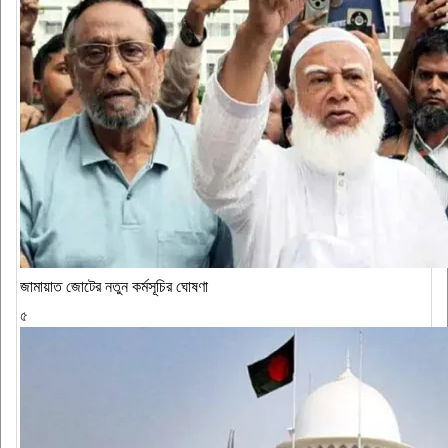
জামায়াত জোটের নতুন কর্মসূচির ঘোষণা
৫