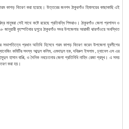
র মাঝে গরম কাপড় বিতরণ করা হয়েছে। উত্তরের জনপদ ঠাকুরগাঁও হিমালয়ের কাছাকাছি এই
্র মানুষরা সেই সাথে কষ্টে রয়েছে প্রতিবন্ধি শিশুরাও। ঠাকুরগাঁও জেলা প্রশাসন ও
১৮ জানুয়ারী বৃহস্পতিবার দুপুরে ঠাকুরগাঁও সদর উপজেলার আরাজী ঝারগাঁওয়ে অবস্থিত
লামের সভাপতিত্বে প্রধান অতিথি হিসেবে গরম কাপড় বিতরণ করেন উপজেলা যুবলীগের
নেজিং কমিটির সদস্য আব্দুল কলিম, এমদাদুল হক, দবিরুল ইসলাম , চ্যানেল এস এর
দুল হাসান বাপ্পি, ও দৈনিক নবচেতনার জেলা প্রতিনিধি নাহিদ রেজা প্রমূখ। এ সময়
বিতরণ করা হয়।