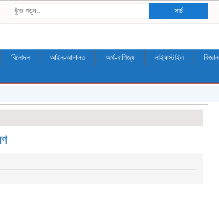
সার্চ
বিনোদন
আইন-আদালত
অর্থ-বাণিজ্য
লাইফস্টাইল
বিজ্ঞা
রণ