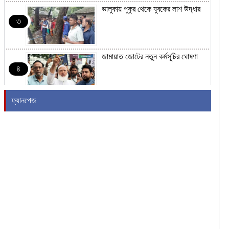
ভালুকায় পুকুর থেকে যুবকের লাশ উদ্ধার
৩
জামায়াত জোটের নতুন কর্মসূচির ঘোষণা
৪
ফ্যানপেজ
রাষ্ট্রপতি নির্বাচনের তারিখ ঘোষণা
৫
২৪ ঘণ্টায় হাম উপসর্গে আরও ৬ শিশুর
মৃত্যু
৬
শব্দদূষণ নিয়ন্ত্রণে কঠোরভাবে বাস্তবায়নের
উদ্যোগ নিয়েছে সরকার
৭