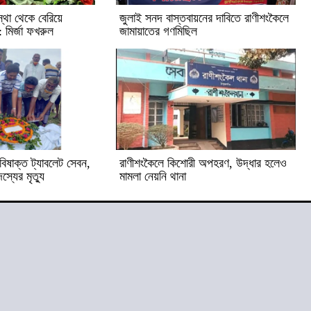
্থা থেকে বেরিয়ে
জুলাই সনদ বাস্তবায়নের দাবিতে রাণীশংকৈলে
 মির্জা ফখরুল
জামায়াতের গণমিছিল
িষাক্ত ট্যাবলেট সেবন,
রাণীশংকৈলে কিশোরী অপহরণ, উদ্ধার হলেও
্যের মৃত্যু
মামলা নেয়নি থানা