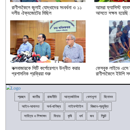
রাণীশংকৈলে জুলাই যোদ্ধাদের সংবর্ধনা ও ১১
আমরা ফ্যাসিস্ট ব্যবস
দলীয় ঐক্যজোটের মিছিল
আসতে সক্ষম হয়েছি :
কক্সবাজারকে সিটি কর্পোরেশনে উন্নীত করার
ফেসবুক লাইভে এসে ব
প্রশাসনিক প্রক্রিয়া শুরু
রাণীশংকৈলে ইউপি সদস
প্রচ্ছদ
জাতীয়
রাজনীতি
আন্তর্জাতিক
খেলাধূলা
বিনোদন
আইন-আদালত
অর্থ-বাণিজ্য
লাইফস্টাইল
বিজ্ঞান-প্রযুক্তি
সাহিত্য ও শিক্ষাঙ্গন
ফিচার
কৃষি
ধর্ম
জব
প্রিন্ট