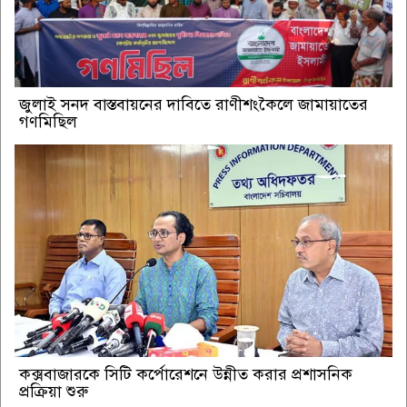
জুলাই সনদ বাস্তবায়নের দাবিতে রাণীশংকৈলে জামায়াতের
গণমিছিল
কক্সবাজারকে সিটি কর্পোরেশনে উন্নীত করার প্রশাসনিক
প্রক্রিয়া শুরু