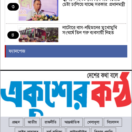
চেষ্টা চালিয়ে যাচ্ছে সরকার: প্রধানমন্ত্রী
৩
নাটোরে বাস-নছিমনের মুখোমুখি
সংঘর্ষে তিন গরু ব্যবসায়ী নিহত
৪
ফ্যানপেজ
র‍্যাব বিলুপ্ত হয়ে নতুন নামে আসছে
এসআরবি
৫
সাকিবের দেশে ফিরে জাতীয় দলের
হয়ে খেলার কোনো সুযোগ নেই: ক্রীড়া
৬
প্রতিমন্ত্রী
ড্যাবের ৩৭তম প্রতিষ্ঠাবার্ষিকীতে
প্রধানমন্ত্রী
৭
প্রচ্ছদ
জাতীয়
রাজনীতি
আন্তর্জাতিক
খেলাধূলা
বিনোদন