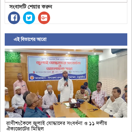
সংবাদটি শেয়ার করুন
এই বিভাগের আরো
রাণীশংকৈলে জুলাই যোদ্ধাদের সংবর্ধনা ও ১১ দলীয়
ঐক্যজোটের মিছিল