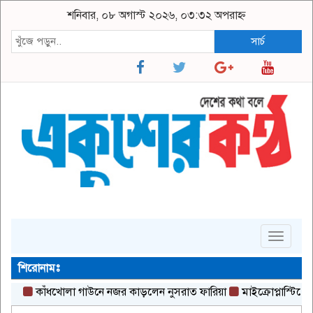
শনিবার, ০৮ অগাস্ট ২০২৬, ০৩:৩২ অপরাহ্ন
সার্চ
Toggle
navigat
শিরোনামঃ
কাঁধখোলা গাউনে নজর কাড়লেন নুসরাত ফারিয়া
মাইক্রোপ্লাস্টিকের সঙ্গ