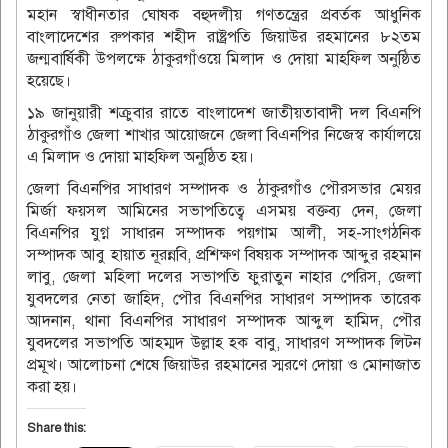
মহান স্বাধীনতার ঘোষক বহুদলীয় গণতন্ত্রের প্রবর্তক আধুনিক
বাংলাদেশের রুপকার শহীদ রাষ্ট্রপতি জিয়াউর রহমানের ৮২তম
জন্মবার্ষিকী উপলক্ষে ঠাকুরগাঁওয়ে মিলাদ ও দোয়া মাহফিল অনুষ্ঠিত
হয়েছে।
১৯ জানুয়ারী শক্রুবার রাতে বাংলাদেশ জাতীয়তাবাদী দল বিএনপি
ঠাকুরগাঁও জেলা শাখার আয়োজনে জেলা বিএনপির নিজেস্ব কার্যালয়ে
এ মিলাদ ও দোয়া মাহফিল অনুষ্ঠিত হয়।
জেলা বিএনপির সাধারণ সম্পাদক ও ঠাকুরগাঁও পৌরসভার মেয়র
মির্জা ফয়সল আমিনের সভাপতিত্বে এসময় বক্তব্য দেন, জেলা
বিএনপির যুগ্ন সাধারন সম্পাদক পয়গাম আলী, সহ-সাংগঠনিক
সম্পাদক আবু হায়াত নূরন্নবি, প্রশিক্ষণ বিষয়ক সম্পাদক আব্দুর রহমান
লাবু, জেলা মহিলা দলের সভাপতি ফুরাতুন নাহার পেরিস, জেলা
যুবদলের নেতা জাহিদ, পৌর বিএনপির সাধারণ সম্পাদক তারেক
আদনান, থানা বিএনপির সাধারণ সম্পাদক আব্দুল হামিদ, পৌর
যুবদলের সভাপতি আহম্মদ উল্লাহ হক বাবু, সাধারণ সম্পাদক লিটন
প্রমূখ। আলোচনা শেষে জিয়াউর রহমানের স্মরণে দোয়া ও মোনাজাত
করা হয়।
Share this: