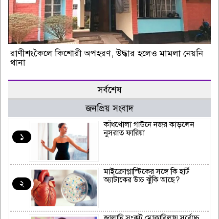
রাণীশংকৈলে কিশোরী অপহরণ, উদ্ধার হলেও মামলা নেয়নি
থানা
সর্বশেষ
জনপ্রিয় সংবাদ
কাঁধখোলা গাউনে নজর কাড়লেন
নুসরাত ফারিয়া
১
মাইক্রোপ্লাস্টিকের সঙ্গে কি হার্ট
অ্যাটাকের উচ্চ ঝুঁকি আছে?
২
জ্বালানি সংকট মোকাবিলায় সর্বোচ্চ