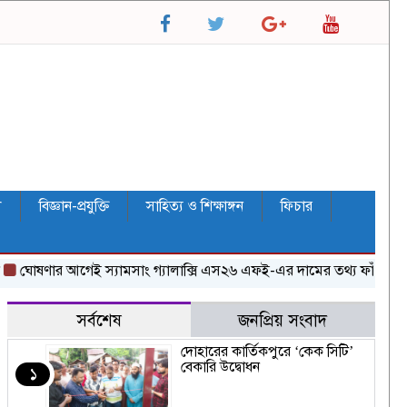
ল
বিজ্ঞান-প্রযুক্তি
সাহিত্য ও শিক্ষাঙ্গন
ফিচার
োষণার আগেই স্যামসাং গ্যালাক্সি এস২৬ এফই-এর দামের তথ্য ফাঁস
জেআইস
সর্বশেষ
জনপ্রিয় সংবাদ
দোহারের কার্তিকপুরে ‘কেক সিটি’
বেকারি উদ্বোধন
১