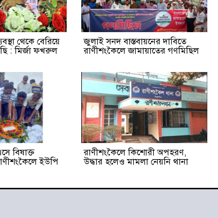
যবস্থা থেকে বেরিয়ে
জুলাই সনদ বাস্তবায়নের দাবিতে
ি : মির্জা ফখরুল
রাণীশংকৈলে জামায়াতের গণমিছিল
ে বিষাক্ত
রাণীশংকৈলে কিশোরী অপহরণ,
 রাণীশংকৈলে ইউপি
উদ্ধার হলেও মামলা নেয়নি থানা