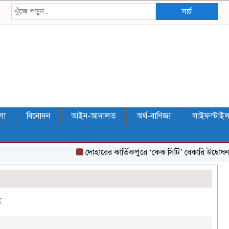
সার্চ
লা
বিনোদন
আইন-আদালত
অর্থ-বাণিজ্য
লাইফস্টাই
দোহারের কার্তিকপুরে ‘কেক সিটি’ বেকারি উদ্বোধন
ঘ
ত