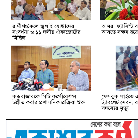
রাণীশংকৈলে জুলাই যোদ্ধাদের
আমরা ফ্যাসিস্ট ব্
সংবর্ধনা ও ১১ দলীয় ঐক্যজোটের
আসতে সক্ষম হয়েছ
মিছিল
কক্সবাজারকে সিটি কর্পোরেশনে
ফেসবুক লাইভে এস
উন্নীত করার প্রশাসনিক প্রক্রিয়া শুরু
ট্যাবলেট সেবন,
সদস্যের মৃত্যু