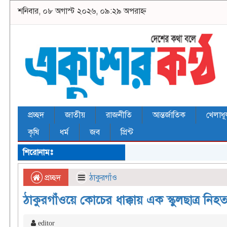
শনিবার, ০৮ অগাস্ট ২০২৬, ০৯:২৯ অপরাহ্ন
প্রচ্ছদ
জাতীয়
রাজনীতি
আন্তর্জাতিক
খেলাধূ
কৃষি
ধর্ম
জব
প্রিন্ট
শিরোনামঃ
প্রচ্ছদ
ঠাকুরগাঁও
ঠাকুরগাঁওয়ে কোচের ধাক্কায় এক স্কুলছাত্র নিহ
editor