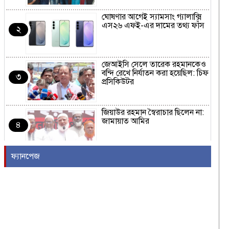
ঘোষণার আগেই স্যামসাং গ্যালাক্সি
এস২৬ এফই-এর দামের তথ্য ফাঁস
২
জেআইসি সেলে তারেক রহমানকেও
বন্দি রেখে নির্যাতন করা হয়েছিল: চিফ
৩
প্রসিকিউটর
জিয়াউর রহমান স্বৈরাচার ছিলেন না:
জামায়াত আমির
৪
ফ্যানপেজ
ন্যাটোর ঐক্য পরীক্ষা করতে হামলা
চালাতে পারে রাশিয়া
৫
কাঁধখোলা গাউনে নজর কাড়লেন
নুসরাত ফারিয়া
৬