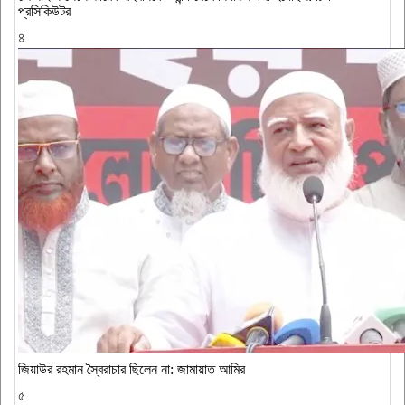
প্রসিকিউটর
৪
জিয়াউর রহমান স্বৈরাচার ছিলেন না: জামায়াত আমির
৫