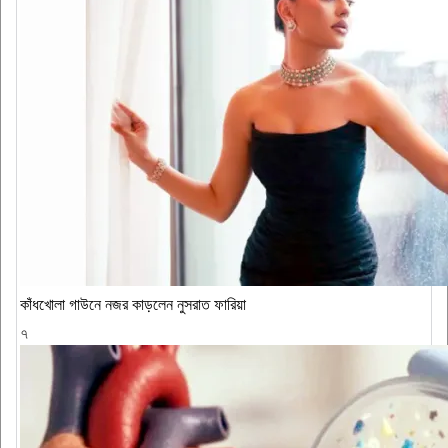
কাঁধখোলা গাউনে নজর কাড়লেন নুসরাত ফারিয়া
৭