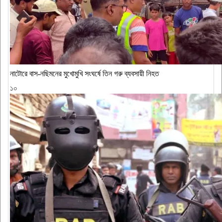
নাটোরে বাস-নছিমনের মুখোমুখি সংঘর্ষে তিন গরু ব্যবসায়ী নিহত
১০