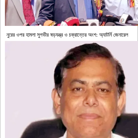
নুরের ওপর হামলা সুগভীর ষড়যন্ত্র ও চক্রান্তের অংশ: অ্যাটর্নি জেনারেল