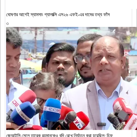
ঘোষণার আগেই স্যামসাং গ্যালাক্সি এস২৬ এফই-এর দামের তথ্য ফাঁস
৩
জেআইসি সেলে তারেক রহমানকেও বন্দি রেখে নির্যাতন করা হয়েছিল: চিফ