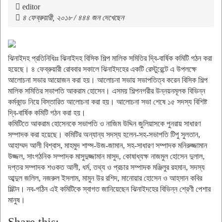
editor
৪ ফেব্রুয়ারী, ২০১৮ / ৪৪৪ জন দেখেছেন
ঝিনাইদহ প্রতিনিধিঃঃ ঝিনাইদহ বিসিক শিল্প মালিক সমিতির দ্বি-বার্ষিক কমিটি গঠন করা
হয়েছে। ৪ ফেব্রুয়ারী রোববার সকালে ঝিনাইদহের একটি রেস্টুরেন্টে এ উপলক্ষে
আলোচনা সভার আয়োজন করা হয়। আলোচনা সভায় সভাপতিত্ব করেন বিসিক শিল্প
মালিক সমিতির সভাপতি আকরাম হোসেন। এসময় শিল্পনগরীর উন্নয়নমূলক বিভিন্ন
কর্মকান্ড নিয়ে বিস্তারিত আলোচনা করা হয়। আলোচনা সভা শেষে ১৫ সদস্য বিশিষ্ট
দ্বি-বার্ষিক কমিটি গঠন করা হয়।
কমিটিতে আকরাম হোসেনকে সভাপতি ও নাজিম উদ্দিন জুলিয়াসকে পুনরায় সাধারণ
সম্পাদক করা হয়েছে। কমিটির অন্যান্য সদস্য হলেন-সহ-সভাপতি টিপু সুলতান,
আহাম্মদ আলী বিশ্বাস, মাহমুদ শাম্স-উজ-জামান, সহ-সাধারণ সম্পাদক মনিরুজ্জামান
উজ্জল, সাংগঠনিক সম্পাদক মাসুদুজ্জামান মাসুদ, কোষাধ্যক্ষ নাজমুল হোসেন দুলাল,
দপ্তর সম্পাদক শওকত আলী, ধর্ম, তথ্য ও প্রচার সম্পাদক মঞ্জিলুর রহমান, সদস্য
আব্দুল জলিল, নজরুল ইসলাম, মামুন উর রশিদ, মানোয়ার হোসেন ও আহসান কবির
মিল্টন। নব-গঠিন এই কমিটিকে স্বাগত জানিয়েছেন ঝিনাইদহের বিভিন্ন শ্রেণী পেশার
মানুষ।