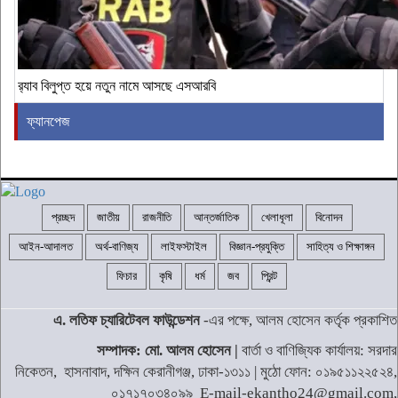
র‍্যাব বিলুপ্ত হয়ে নতুন নামে আসছে এসআরবি
ফ্যানপেজ
প্রচ্ছদ
জাতীয়
রাজনীতি
আন্তর্জাতিক
খেলাধূলা
বিনোদন
আইন-আদালত
অর্থ-বাণিজ্য
লাইফস্টাইল
বিজ্ঞান-প্রযুক্তি
সাহিত্য ও শিক্ষাঙ্গন
ফিচার
কৃষি
ধর্ম
জব
প্রিন্ট
এ. লতিফ চ্যারিটেবল ফাউন্ডেশন
-এর পক্ষে, আলম হোসেন কর্তৃক প্রকাশিত
সম্পাদক: মো. আলম হোসেন |
বার্তা ও বাণিজ্যিক কার্যালয়: সরদার
নিকেতন, হাসনাবাদ, দক্ষিন কেরানীগঞ্জ, ঢাকা-১৩১১ | মুঠো ফোন: ০১৯৫১১২২৫২৪,
০১৭১৭০৩৪০৯৯ E-mail-ekantho24@gmail.com,