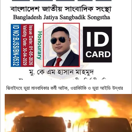
ঝিনাইদহে ভুয়া মানবাধিকার কর্মী আটক, ওয়াকিটকি ও ভুয়া আইডি উদ্ধার