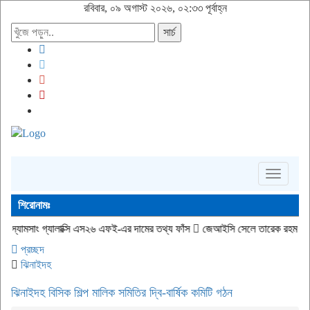
রবিবার, ০৯ অগাস্ট ২০২৬, ০২:৩৩ পূর্বাহ্ন
সার্চ
Toggle
navigati
শিরোনামঃ
লাক্সি এস২৬ এফই-এর দামের তথ্য ফাঁস
জেআইসি সেলে তারেক রহমানকেও বন্দি রেখে নির
প্রচ্ছদ
ঝিনাইদহ
ঝিনাইদহ বিসিক শিল্প মালিক সমিতির দ্বি-বার্ষিক কমিটি গঠন