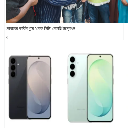
দোহারের কার্তিকপুরে ‘কেক সিটি’ বেকারি উদ্বোধন
২