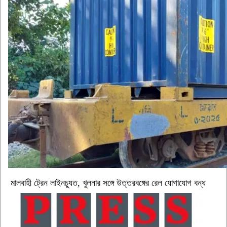
মালবাহী ট্রেন লাইনচ্যুত, খুলনার সঙ্গে উত্তরবঙ্গের রেল যোগাযোগ বন্ধ