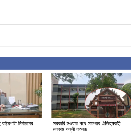
ষ্ট্রপতি নির্বাচনের
সরকারি হওয়ার পথে সালথার ঐতিহ্যবাহী
নবকাম পল্লী কলেজ