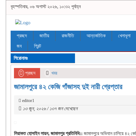
বৃহস্পতিবার, ০৬ অগাস্ট ২০২৬, ১০:৩২ পূর্বাহ্ন
প্রচ্ছদ
জাতীয়
রাজনীতি
আন্তর্জাতিক
খেলাধূলা
জব
প্রিন্ট
শিরোনামঃ
প্রচ্ছদ
খবর
জামালপুরে ৪২ কেজি গাঁজাসহ দুই নারী গ্রেপ্তার
editor1
১৩ জুন, ২০২৬ / ১৩৭ জন দেখেছেন
লিয়াকত হোসাইন লায়ন, জামালপুর প্রতিনিধি::
জামালপুরে অভিযান চালিয়ে ৪২ কেজি