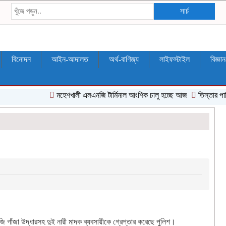
সার্চ
বিনোদন
আইন-আদালত
অর্থ-বাণিজ্য
লাইফস্টাইল
বিজ্ঞা
মহেশখালী এলএনজি টার্মিনাল আংশিক চালু হচ্ছে আজ
‎তিস্তার পানি ব
 গাঁজা উদ্ধারসহ দুই নারী মাদক ব্যবসায়ীকে গ্রেপ্তার করেছে পুলিশ।