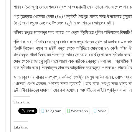
শনিবার (১৩ জুন) ভোরে শহরের মৃধাপাড়া ও দয়াময়ী মোড় থেকে তাদের গ্রেপ্তার 
গ্রেপ্তারকৃত খোদেজা বেগম (৪০) পার্শ্ববর্তী শেরপুর জেলার সদর উপজেলার কুসুম
(৫৮) জামারপুরের মেলান্দহ উপজেলার মুন্সী নাংলা গ্রামের আবুলের স্ত্রী।
শনিবার দুপুরে জামালপুর সদর থানায় এক প্রেস ব্রিফিংয়ে পুলিশ অভিযানের বিষয়টি
পুলিশ জানায়, শনিবার (১৩ জুন) ভোরে জামালপুর শহরের মৃধাপাড়া এলাকায় এক ভ
তিনটি ট্রাভেল ব্যাগ ও দুইটি বস্তা থেকে পলিথিনে মোড়ানো ৪২ কেজি গাঁজা উ
উদ্ধারকৃত গাঁজা বিক্রয়ের উদ্দেশ্যে তার হেফাজতে রেখেছিলো বলে স্বীকার কর
মোড় থেকে মোছা: বুলবুলি নামে আরও এক নারীকে গ্রেপ্তার করা হয়। প্রাথমিক জিজ্
বলে স্বীকার করে। উদ্ধারকৃত মাদকের আনুমানিক বাজারমূল্য ৮ লক্ষ ৪০ হাজার ট
জামালপুর সদর থানার ভারপ্রাপ্ত কর্মকর্তা (ওসি) নাজমুস সাকিব বলেন, গোপন স
খোদেজা বেগম একজন পেশাদার মাদক ব্যবসায়ী। তার নামে শেরপুর সদর থানায় মাদকদ
দুই নারীর বিরুদ্ধে মামালা দায়ের করা হয়েছে। আসামীদের আইনি প্রক্রিয়ায় আদা
Share this:
Telegram
WhatsApp
More
Like this: