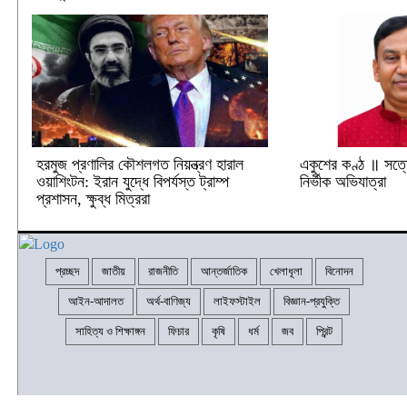
হরমুজ প্রণালির কৌশলগত নিয়ন্ত্রণ হারাল
একুশের কণ্ঠ ॥ সত্
ওয়াশিংটন: ইরান যুদ্ধে বিপর্যস্ত ট্রাম্প
নির্ভীক অভিযাত্রা
প্রশাসন, ক্ষুব্ধ মিত্ররা
প্রচ্ছদ
জাতীয়
রাজনীতি
আন্তর্জাতিক
খেলাধূলা
বিনোদন
আইন-আদালত
অর্থ-বাণিজ্য
লাইফস্টাইল
বিজ্ঞান-প্রযুক্তি
সাহিত্য ও শিক্ষাঙ্গন
ফিচার
কৃষি
ধর্ম
জব
প্রিন্ট