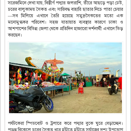
সরেজমিনে দেখা যায়, বিস্তীর্ণ পদ্মার জলরাশি, তীরে আছড়ে পড়া ঢেউ,
চরের বালুকাময় সৈকত এবং সারিবদ্ধ বাহারি ছাতার নিচে পাতা চেয়ার
—সব মিলিয়ে এখানে তৈরি হয়েছে সমুদ্রসৈকতের মতো এক
মনোমুগ্ধকর পরিবেশ। সহজ যাতায়াত ব্যবস্থার কারণে ঢাকা ও
আশপাশের বিভিন্ন জেলা থেকে প্রতিদিন হাজারো দর্শনার্থী এখানে ভিড়
করছেন।
পর্যটকেরা স্পিডবোট ও ট্রলারে করে পদ্মার বুকে ঘুরে বেড়াচ্ছেন।
পড়ন্ত বিকেলে চরের সৈকত ধরে হাঁটতে হাঁটতে সূর্যাস্তের দৃশ্য উপভোগ