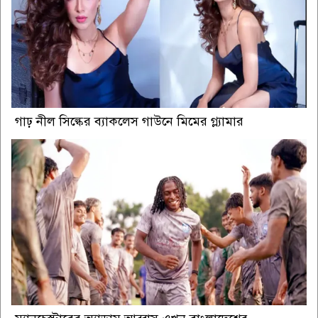
গাঢ় নীল সিল্কের ব্যাকলেস গাউনে মিমের গ্ল্যামার