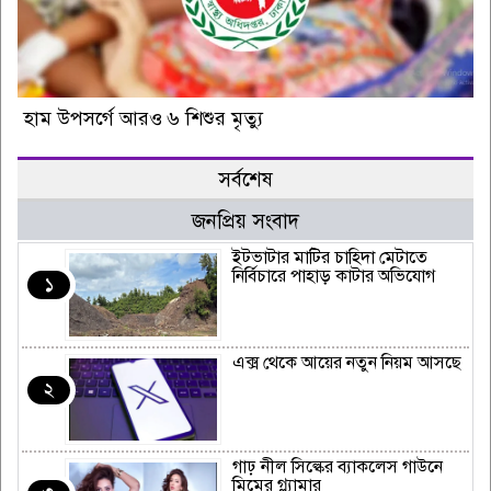
হাম উপসর্গে আরও ৬ শিশুর মৃত্যু
সর্বশেষ
জনপ্রিয় সংবাদ
ইটভাটার মাটির চাহিদা মেটাতে
নির্বিচারে পাহাড় কাটার অভিযোগ
১
এক্স থেকে আয়ের নতুন নিয়ম আসছে
২
গাঢ় নীল সিল্কের ব্যাকলেস গাউনে
মিমের গ্ল্যামার