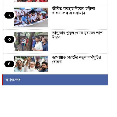
জীবিত অবস্থায় নিজের চল্লিশা
খাওয়ালেন আঃ সামাদ
২
ভালুকায় পুকুর থেকে যুবকের লাশ
উদ্ধার
৩
জামায়াত জোটের নতুন কর্মসূচির
ঘোষণা
৪
ফ্যানপেজ
রাষ্ট্রপতি নির্বাচনের তারিখ ঘোষণা
৫
২৪ ঘণ্টায় হাম উপসর্গে আরও ৬
শিশুর মৃত্যু
৬