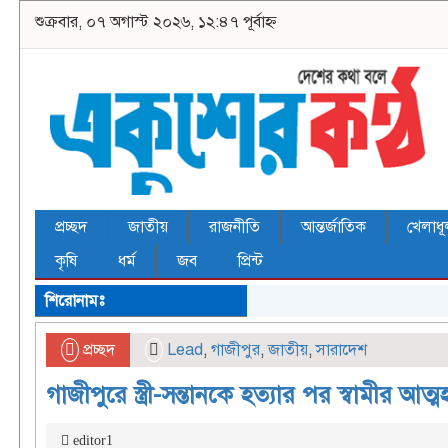
শুক্রবার, ০৭ অগাস্ট ২০২৬, ১২:৪৭ পূর্বাহ্ন
প্রচ্ছদ
জাতীয়
রাজনীতি
আন্তর্জাতিক
খেলাধূ
কৃষি
ধর্ম
জব
প্রিন্ট
শিরোনামঃ
প্রচ্ছদ
Lead
,
গাজীপুর
,
জাতীয়
,
সারাদেশ
গাজীপুরে স্ত্রী-সন্তানকে হত্যার পর স্বামীর আত্মহ
editor1