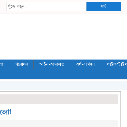
সার্চ
লা
বিনোদন
আইন-আদালত
অর্থ-বাণিজ্য
লাইফস্টাই
ত্যা!