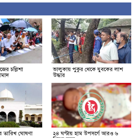
জের চল্লিশা
ভালুকায় পুকুর থেকে যুবকের লাশ
ামাদ
উদ্ধার
চনের তারিখ ঘোষণা
২৪ ঘণ্টায় হাম উপসর্গে আরও ৬