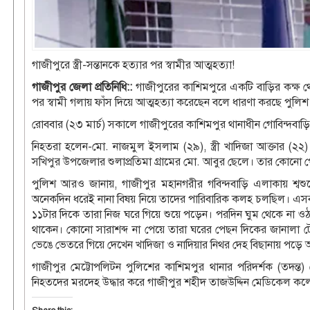
গাজীপুরে স্ত্রী-সন্তানকে হত্যার পর স্বামীর আত্মহত্যা!
গাজীপুর জেলা প্রতিনিধি::
গাজীপুরের কাশিমপুরে একটি বাড়ির কক্ষ থেকে স
পর স্বামী গলায় ফাঁস দিয়ে আত্মহত্যা করেছেন বলে ধারণা করছে পুলিশ
রোববার (২৩ মার্চ) সকালে গাজীপুরের কাশিমপুর থানাধীন গোবিন্দবা
নিহতরা হলেন-মো. নাজমুল ইসলাম (২৯), স্ত্রী খাদিজা আক্তার (২২)
সখিপুর উপজেলার শুলাপ্রতিমা গ্রামের মো. আবুর ছেলে। তার কোনো 
পুলিশ আরও জানায়, গাজীপুর মহানগরীর গবিন্দবাড়ি এলাকায় শ্বশু
অনেকদিন ধরেই নানা বিষয় নিয়ে তাদের পারিবারিক কলহ চলছিল। এসব 
১১টার দিকে তারা নিজ ঘরে গিয়ে শুয়ে পড়েন। পরদিন ঘুম থেকে না
থাকেন। কোনো সারাশব্দ না পেয়ে তারা ঘরের পেছন দিকের জানালা 
ভেঙে ভেতরে গিয়ে দেখেন খাদিজা ও নাদিয়ার নিথর দেহ বিছানায় পড়ে
গাজীপুর মেট্টোপলিটন পুলিশের কাশিমপুর থানার পরিদর্শক (তদন
নিহতদের মরদেহ উদ্ধার করে গাজীপুর শহীদ তাজউদ্দিন মেডিকেল কলেজ