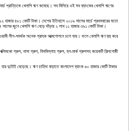
-মার্চ প্রান্তিকে খেলাপি ঋণ কমেছে। সব মিলিয়ে ওই সব ব্যাংকের খেলাপি ঋণের
২ হাজার ৪৮১ কোটি টাকা। দেশের ইতিহাসে ২০১৯ সালের মার্চে প্রথমবারের মতো
 সালের জুনে খেলাপি ঋণ বেড়ে দাঁড়ায় ২ লাখ ১১ হাজার ৩৯১ কোটি টাকা।
আওয়ামী লীগ-সমর্থক অনেক গ্রাহক আত্মগোপনে চলে যায়। ফলে খেলাপি ঋণ হুহু করে
মকো গ্রুপ, নাসা গ্রুপ, বিসমিল্লাহ গ্রুপ, হল-মার্ক গ্রুপসহ কয়েকটি শিল্পগোষ্ঠী
 হার দুটোই বেড়েছে। ঋণ চাহিদা বাড়াতে বাংলাদেশ ব্যাংক ৬০ হাজার কোটি টাকার