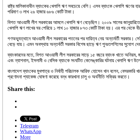
রাষ্ট্র মালিকানাধীন ব্যাংকের খেলাপি ঋণ সবচেয়ে বেশি। এসব ব্যাংকে খেলাপি ঋণের 
পরিমাণ ৩ লাখ ২৬ হাজার ৬৮৬ কোটি টাকা।
বিগত আওয়ামী লীগ সরকারের আমলে খেলাপি ঋণ বেড়েছিল। ২০০৯ সালের জানুয়ারিতে আও
খেলাপি ঋণ লাখের ঘর পেরিয়ে ১ লাখ ১০ হাজার ৮৭৩ কোটি টাকা হয়। এর পর থেকে ধীর
গণঅভ্যুত্থানে আওয়ামী লীগ সরকারের পতনের পর দায়িত্ব নেয় অন্তর্বর্তী সরকার। 
বেড়ে যায়। এমন অবস্থায় অন্তর্বর্তী সরকার বিশেষ ছাড়ে ঋণ পুনঃতপশিলের সুযোগ
ব্যাংকারদের মতে, বিগত আওয়ামী লীগ সরকারের সাড়ে ১৫ বছরে ব্যাংক খাতে অনিয়ম, জালিয়া
এবং ন্যাশনাল, ইসলামী ও বেসিক ব্যাংকে সংঘটিত কেলেঙ্কারির ঘটনায় খেলাপি ঋণ উল
বাংলাদেশ ব্যাংকের মুখপাত্র ও নির্বাহী পরিচালক আরিফ হোসেন খান বলেন, বেসরকারি
প্রণোদনা প্যাকেজ ঘোষণা করেছে বন্ধ কারখানা চালু ও অর্থনীতি সক্রিয় করতে।
Share this:
Telegram
WhatsApp
More