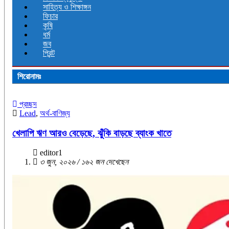
সাহিত্য ও শিক্ষাঙ্গন
ফিচার
কৃষি
ধর্ম
জব
প্রিন্ট
শিরোনামঃ
প্রচ্ছদ
Lead
,
অর্থ-বাণিজ্য
খেলাপি ঋণ আরও বেড়েছে, ঝুঁকি বাড়ছে ব্যাংক খাতে
editor1
৩ জুন, ২০২৬ / ১৬২ জন দেখেছেন