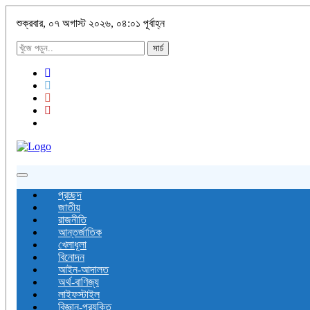
শুক্রবার, ০৭ অগাস্ট ২০২৬, ০৪:০১ পূর্বাহ্ন
সার্চ
Toggle
navigation
প্রচ্ছদ
জাতীয়
রাজনীতি
আন্তর্জাতিক
খেলাধূলা
বিনোদন
আইন-আদালত
অর্থ-বাণিজ্য
লাইফস্টাইল
বিজ্ঞান-প্রযুক্তি