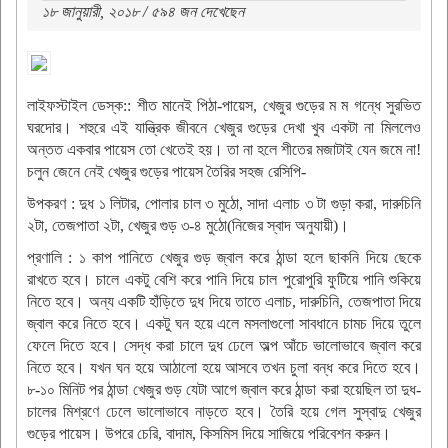
১৮ জানুয়ারী, ২০১৮ / ৫৯৪ জন দেখেছেন
লাইফস্টাইল ডেস্ক:: শীত মানেই পিঠা-পায়েস, খেজুর গুড়ের ম ম গন্ধে সুরভিত
ঘরদোর। শহুরে এই যান্ত্রিক জীবনে খেজুর গুড়ের দেখা খুব একটা না মিললেও
অন্তত একবার পায়েস তো খেতেই হয়। তা না হলে শীতের মজাটাই যেন জমে না!
চলুন জেনে নেই খেজুর গুড়ের পায়েস তৈরির সহজ রেসিপি-
উপকরণ : দুধ ১ লিটার, পোলার চাল ৩ মুঠো, সাদা এলাচ ৩ টা গুড়া করা, দারুচিনি
২টা, তেজপাতা ২টা, খেজুর গুড় ৩-৪ মুঠো(নিজের স্বাদ অনুযায়ী)।
প্রণালি : ১ কাপ পানিতে খেজুর গুড় জ্বাল করে ঠান্ডা হলে ছাকনি দিয়ে ছেকে
রাখতে হবে। চালে একটু বেশি করে পানি দিয়ে চাল পুরোপুরি ফুটিয়ে পানি শুকিয়ে
নিতে হবে। অন্য একটি হাঁড়িতে দুধ দিয়ে তাতে এলাচ, দারুচিনি, তেজপাতা দিয়ে
জ্বাল করে নিতে হবে। একটু ঘন হয়ে এলে মসলাগুলো সাবধানে চামচ দিয়ে তুলে
ফেলে দিতে হবে। সেদ্ধ করা চালে দুধ ঢেলে অল্প আঁচে ভালোভাবে জ্বাল করে
নিতে হবে। যখন ঘন হয়ে আঠালো হয়ে আসবে তখন চুলা বন্ধ করে দিতে হবে।
৮-১০ মিনিট পর ঠান্ডা খেজুর গুড় যেটা আগে জ্বাল করে ঠান্ডা করা হয়েছিল তা দুধ-
চালের মিশ্রণে ঢেলে ভালোভাবে নাড়তে হবে। তৈরি হয়ে গেল সুস্বাদু খেজুর
গুড়ের পায়েস। উপরে চেরি, বাদাম, কিসমিস দিয়ে সাজিয়ে পরিবেশন করুন।