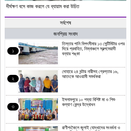
দীর্ঘক্ষণ বসে কাজ করলে যে ব্যায়াম করা উচিত
সর্বশেষ
জনপ্রিয় সংবাদ
‎তিস্তার পানি বিপৎসীমার ১৩ সেন্টিমিটার ওপর
দিয়ে প্রবাহিত, নিম্নাঞ্চলে স্বল্পমেয়াদী
১
বন্যার শঙ্কা
দোহারে ২৪ ঘন্টায় নারীসহ গ্রেপ্তার ১৬,
আতংকে আওয়ামী সমর্থকরা
২
ইসলামপুরে ১০ শয্যা বিশিষ্ট মা ও শিশু
কল্যাণ কেন্দ্র উদ্বোধন
৩
রাণীশংকৈলে জুলাই যোদ্ধাদের সংবর্ধনা ও