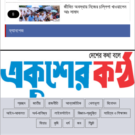
জীবিত অবস্থায় নিজের চল্লিশা খাওয়ালেন
আঃ সামাদ
৪
ফ্যানপেজ
ভালুকায় পুকুর থেকে যুবকের লাশ উদ্ধার
৫
জামায়াত জোটের নতুন কর্মসূচির ঘোষণা
৬
রাষ্ট্রপতি নির্বাচনের তারিখ ঘোষণা
৭
প্রচ্ছদ
জাতীয়
রাজনীতি
আন্তর্জাতিক
খেলাধূলা
বিনোদন
আইন-আদালত
অর্থ-বাণিজ্য
লাইফস্টাইল
বিজ্ঞান-প্রযুক্তি
সাহিত্য ও শিক্ষাঙ্গন
২৪ ঘণ্টায় হাম উপসর্গে আরও ৬ শিশুর মৃত্যু
ফিচার
কৃষি
ধর্ম
জব
প্রিন্ট
৮