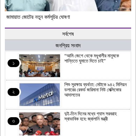
জামায়াত জোটের নতুন কর্মসূচির ঘোষণা
সর্বশেষ
জনপ্রিয় সংবাদ
“আমি জেগে থেকে মধুখালীর মানুষকে
শান্তিতে ঘুমাতে দিতে চাই”
১
শিশু সুরক্ষায় ব্যর্থতা: মেটাকে ৯৪২ মিলিয়ন
ডলারের রেকর্ড জরিমানা নিউ মেক্সিকোর
২
আদালতের
দুই-তিন দিনের মধ্যে গ্যাস সরবরাহ
স্বাভাবিক হবে: জ্বালানি মন্ত্রী
৩