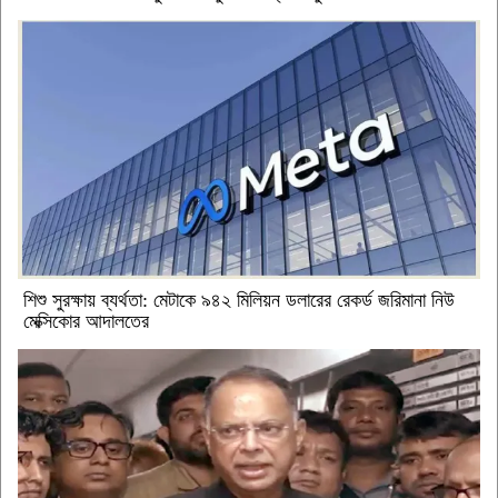
শিশু সুরক্ষায় ব্যর্থতা: মেটাকে ৯৪২ মিলিয়ন ডলারের রেকর্ড জরিমানা নিউ
মেক্সিকোর আদালতের