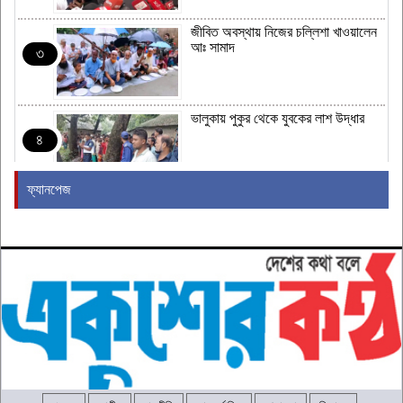
জীবিত অবস্থায় নিজের চল্লিশা খাওয়ালেন
আঃ সামাদ
৩
ভালুকায় পুকুর থেকে যুবকের লাশ উদ্ধার
৪
ফ্যানপেজ
জামায়াত জোটের নতুন কর্মসূচির ঘোষণা
৫
রাষ্ট্রপতি নির্বাচনের তারিখ ঘোষণা
৬
২৪ ঘণ্টায় হাম উপসর্গে আরও ৬ শিশুর মৃত্যু
৭