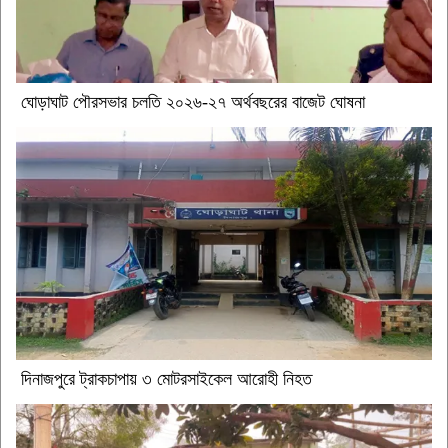
ঘোড়াঘাট পৌরসভার চলতি ২০২৬-২৭ অর্থবছরের বাজেট ঘোষনা
দিনাজপুরে ট্রাকচাপায় ৩ মোটরসাইকেল আরোহী নিহত