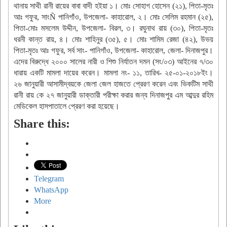
থানায় সাথী রানী রায়ের বাবা বাদী হইয়া ১। মোঃ সোহাগ হোসেন (২১), পিতা-মৃতঃ
আঃ গফুর, সাংÑ পানিগাঁও, উপজেলা- কাহারোল, ২। মোঃ সেলিম রহমান (২৫),
পিতা-মোঃ মসলেম উদ্দীন, উপজেলা- বিরল, ৩। রঘুনাথ রায় (৩০), পিতা-মৃতঃ
ধরনী কান্ত রায়, ৪। মোঃ শাহিনুর (৩৫), ৫। মোঃ শামিম রেজা (৪২), উভয়
পিতা-মৃতঃ আঃ গফুর, সর্ব সাং- পানিগাঁও, উপজেলা- কাহারোল, জেলা- দিনাজপুর।
এদের বিরুদ্ধে ২০০০ সালের নারী ও শিশু নির্যাতন দমন (সং/০৩) আইনের ৭/৩০
ধারায় একটি মামলা দায়ের করেন। মামলা নং- ১১, তারিখ- ২৫-০১-২০১৮ইং।
২৬ জানুয়ারী আসামীদ্বয়কে জেলা জেল হাজতে প্রেরণ করেন এবং ভিকটিম সাথী
রানী রায় কে ২৭ জানুয়ারী ডাক্তারী পরীক্ষা করার জন্য দিনাজপুর এম আব্দুর রহিম
মেডিকেল হাসপাতালে প্রেরণ করা হয়েছে।
Share this:
Telegram
WhatsApp
More