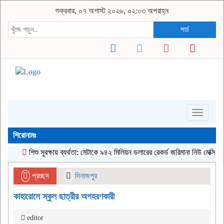
শুক্রবার, ০৭ অগাস্ট ২০২৬, ০২:০৩ অপরাহ্ন
সার্চ
Toggle
navigati
শিরোনামঃ
শিশু সুরক্ষায় ব্যর্থতা: মেটাকে ৯৪২ মিলিয়ন ডলারের রেকর্ড জরিমানা নিউ মেক্সিকোর আ
প্রচ্ছদ
দিনাজপুর
কাহারোলে স্কুল ছাত্রীর অপহরণকারী
editor