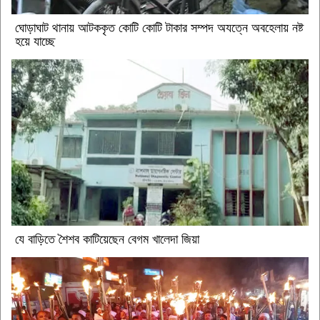
ঘোড়াঘাট থানায় আটককৃত কোটি কোটি টাকার সম্পদ অযত্নে অবহেলায় নষ্ট
হয়ে যাচ্ছে
যে বাড়িতে শৈশব কাটিয়েছেন বেগম খালেদা জিয়া