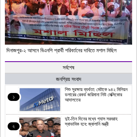
দিনাজপুর-২ আসনে বিএনপি প্রার্থী পরিবর্তনের দাবিতে মশাল মিছিল
সর্বশেষ
জনপ্রিয় সংবাদ
শিশু সুরক্ষায় ব্যর্থতা: মেটাকে ৯৪২ মিলিয়ন
ডলারের রেকর্ড জরিমানা নিউ মেক্সিকোর
১
আদালতের
দুই-তিন দিনের মধ্যে গ্যাস সরবরাহ
স্বাভাবিক হবে: জ্বালানি মন্ত্রী
২