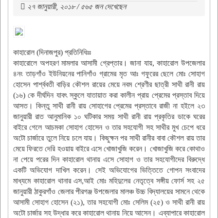
২৭ জানুয়ারী, ২০১৮ / ৫৬৫ জন দেখেছেন
কাহারোল (দিনাজপুর) প্রতিনিধিঃঃ
কাহারোলে অপহরণ মামলার আসামী গ্রেপ্তার। জানা যায়, কাহারোল উপজেলার
৪নং তাড়গাঁও ইউনিয়নের পানিগাঁও গ্রামের মৃত আঃ গফুরের ছেলে মোঃ সোহাগ
হোসেন পার্শ্ববতী বাড়ির কৌশল রায়ের মেয়ে নবম শ্রেণীর ছাত্রী সাথী রানী রায়
(১৬) কে দীর্ঘদিন যাবৎ স্কুলে যাতায়াত করা কালীন প্রায় প্রেমের প্রস্তাব দিয়ে
আসত। কিন্তু সাথী রানী রায় সোহাগের প্রেমের প্রস্তাবে রাজী না হইলে ২৩
জানুয়ারী রাত আনুমানিক ১০ ঘটিকার সময় সাথী রানী রায় প্রকৃতির ডাকে ঘরের
বাইরে গেলে আচমকা সোহাগ হোসেন ও তার সহযোগী সহ সাথীর মুখ চেপে ধরে
অটো চার্জারে তুলে নিয়ে চলে যায়। কিছুক্ষন পর সাথী রানীর বাবা কৌশল রায় তার
মেয়ে ফিরতে দেরি হওয়ায় বাইরে এসে খোজাখুজি করেন। খোজাখুজি করে কোথাও
না পেয়ে পরের দিন কাহারোল থানায় এসে সোহাগ ও তার সহযোগীদের বিরুদ্ধে
একটি অভিযোগ দাখিল করেন। সেই অভিযোগের ভিত্তিতে গোপন সংবাদের
মাধ্যমে কাহারোল থানার এস,আই মোঃ মহিদুলের নেতৃত্বে সঙ্গীয় ফোর্স সহ ২৫
জানুয়ারী ঠাকুরগাঁও জেলার পীরগঞ্জ উপজেলার মালঞ্চ উচ্চ বিদ্যালয়ের সামনে থেকে
আসামী সোহাগ হোসেন (২১), তার সহযোগী মোঃ সেলিম (২৫) ও সাথী রানী রায়
অটো চার্জার সহ উদ্ধার করে কাহারোল থানায় নিয়ে আসেন। এব্যাপারে কাহারোল