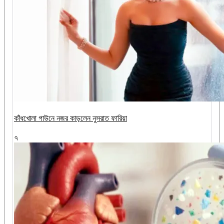
কাঁধখোলা গাউনে নজর কাড়লেন নুসরাত ফারিয়া
৭