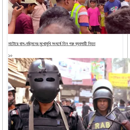
নাটোরে বাস-নছিমনের মুখোমুখি সংঘর্ষে তিন গরু ব্যবসায়ী নিহত
১০