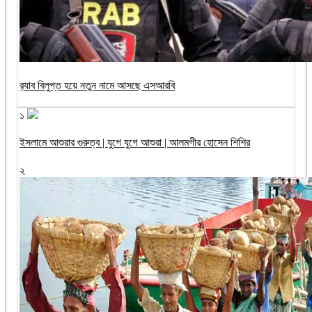
র‍্যাব বিলুপ্ত হয়ে নতুন নামে আসছে এসআরবি
১
ইসলামে আশুরার গুরুত্ব | যুগে যুগে আশুরা | আলমগীর হোসেন শিশির
২