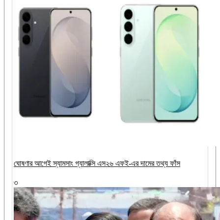
ঘোষণার আগেই স্যামসাং গ্যালাক্সি এস২৬ এফই-এর দামের তথ্য ফাঁস
৩