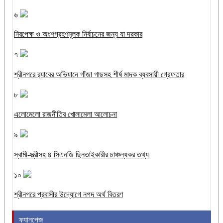
৬
নিরপেক্ষ ও অংশগ্রহণমূলক নির্বাচনের জন্য যা দরকার
৭
শ্রীনগরে র‌্যাবের অভিযানে গাঁজা গাছসহ শীর্ষ মাদক ব্যবসায়ী গ্রেফতার
৮
এলোমেলো রাজনীতির খোলামেলা আলোচনা
৯
স্বামী-স্ত্রীসহ ৪ সিএনজি ছিনতাইকারীর চাঞ্চল্যকর তথ্য
১০
শ্রীনগরে প্রবাসীর উদ্যোগে নগদ অর্থ বিতরণ
ফ্যানপেজ