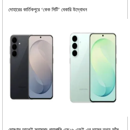
দোহারের কার্তিকপুরে ‘কেক সিটি’ বেকারি উদ্বোধন
ঘোষণার আগেই স্যামসাং গ্যালাক্সি এস২৬ এফই-এর দামের তথ্য ফাঁস