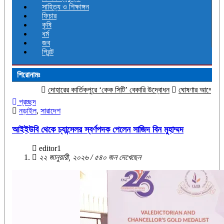
সাহিত্য ও শিক্ষাঙ্গন
ফিচার
কৃষি
ধর্ম
জব
প্রিন্ট
শিরোনামঃ
দোহারের কার্তিকপুরে ‘কেক সিটি’ বেকারি উদ্বোধন
ঘোষণার আগেই স্যামসাং গ্যালাক্সি
প্রচ্ছদ
নড়াইল
,
সারাদেশ
আইইউবি থেকে চ্যান্সেলর স্বর্ণপদক পেলেন সাজিদ বিন মুহাম্মদ
editor1
২২ জানুয়ারী, ২০২৬ / ৫৪০ জন দেখেছেন