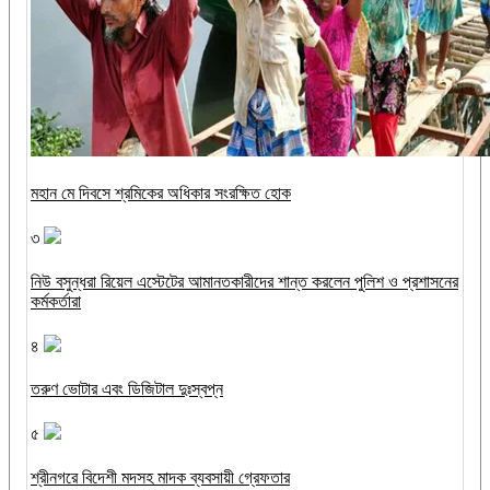
মহান মে দিবসে শ্রমিকের অধিকার সংরক্ষিত হোক
৩
নিউ বসুন্ধরা রিয়েল এস্টেটের আমানতকারীদের শান্ত করলেন পুলিশ ও প্রশাসনের
কর্মকর্তারা
৪
তরুণ ভোটার এবং ডিজিটাল দুঃস্বপ্ন
৫
শ্রীনগরে বিদেশী মদসহ মাদক ব্যবসায়ী গ্রেফতার