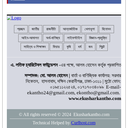
প্রচ্ছদ
জাতীয়
রাজনীতি
আন্তর্জাতিক
খেলাধূলা
বিনোদন
আইন-আদালত
অর্থ-বাণিজ্য
লাইফস্টাইল
বিজ্ঞান-প্রযুক্তি
সাহিত্য ও শিক্ষাঙ্গন
ফিচার
কৃষি
ধর্ম
জব
প্রিন্ট
এ. লতিফ চ্যারিটেবল ফাউন্ডেশন
-এর পক্ষে, আলম হোসেন কর্তৃক প্রকাশিত
সম্পাদক: মো. আলম হোসেন |
বার্তা ও বাণিজ্যিক কার্যালয়: সরদার
নিকেতন, হাসনাবাদ, দক্ষিন কেরানীগঞ্জ, ঢাকা-১৩১১ | মুঠো ফোন:
০১৯৫১১২২৫২৪, ০১৭১৭০৩৪০৯৯ E-mail-
ekantho24@gmail.com, ekontho@gmail.com.
www.ekusharkantho.com
© All rights reserved © 2024 Ekusharkantho.com
Technical Helped by
Curlhost.com