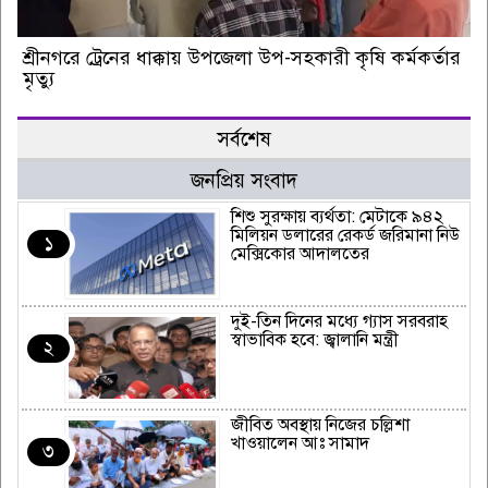
শ্রীনগরে ট্রেনের ধাক্কায় উপজেলা উপ-সহকারী কৃষি কর্মকর্তার
মৃত্যু
সর্বশেষ
জনপ্রিয় সংবাদ
শিশু সুরক্ষায় ব্যর্থতা: মেটাকে ৯৪২
মিলিয়ন ডলারের রেকর্ড জরিমানা নিউ
১
মেক্সিকোর আদালতের
দুই-তিন দিনের মধ্যে গ্যাস সরবরাহ
স্বাভাবিক হবে: জ্বালানি মন্ত্রী
২
জীবিত অবস্থায় নিজের চল্লিশা
খাওয়ালেন আঃ সামাদ
৩