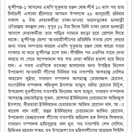
মুন্সীগঞ্জ-১ আসনের এমপি সুকুমার রঞ্জন ঘোষ দীর্ঘ ১০ মাস পর তার
নির্বাচনী এলাকা শ্রীনগরে আগমন উপলক্ষে ২৮ জানুয়ারী রবিবার
সকাল ৯ টায় নেতাকর্মীরা ঢাকা-মাওয়া মহাসড়কের ছনবাড়ী
চৌরাস্তায় অবস্থান নেয়। দুপুর ১২ টার দিকে তিনি ঢাকা থেকে ছনবাড়ী
আসলে নেতাকর্মীরা তার গাড়ির সামনে জড়ো হয়ে স্লোগান দিতে
থাকে। মুন্সীগঞ্জ জেলা আওয়ামীলীগের প্রতিনিধি সভায় যোগ দেয়ার
জন্য সময় সল্পতার কারনে এমপি সুকুমার রঞ্জন ঘোষ কারো সাথে
সাক্ষাত না করে মুন্সীগঞ্জ চলে যান। দীর্ঘদিন পর এমপির সাথে দেখা
করতে না পেরে অপেক্ষামান শত শত নেতা কর্মিরা হতাশ হয়ে ফিরে
যান। এ সময় এমপিকে শুভেচ্ছা জানানোর জন্য উপস্থিত ছিলেন
উপজেলা আওয়ামী লীগের সিনিয়র সহ সভাপতি আলহাজ্ব সেলিম
আহমেদ ভূইয়া, সাধারণ সম্পাদক আলহাজ্ব তোফাজ্জল হোসেন,
সাংগঠনিক সম্পাদক শফিকুল ইসলাম মামুন, মনির হোসেন মিটুল,
উপজেলা যুবলীগের সভাপতি ফিরোজ আল মামুন, সাধারণ সম্পাদক
আলহাজ্ব নেছারউল্লাহ সুজন, ষোলঘর ইউনিয়নের চেয়ারম্যান আজিজুল
ইসলাম, বীরতারা ইউনিয়নের চেয়ারম্যান আজিম হোসেন খান, আ ঃ
বারেক খান বারী, তন্তর ইউনিয়নের চেয়ারম্যান জাকির হোসেন,
উপজেলা স্বেচ্ছাসেবক লীগের সভাপতি জহিরুল হক নিশাত শিকদার,
সাধারণ সম্পাদক হামিদুল্লাহ খান মুন, সহ সভাপতি শেখ সেলিম,
ছিদ্দিকুর রহমান লস্কর, যুব উপজেলা যুব মহিলালীগের আহ্বায়ক শিউলি