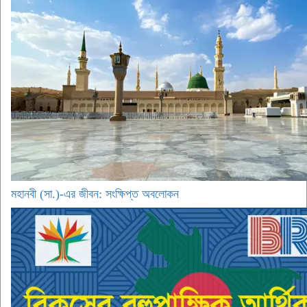
মহানবী (সা.)-এর জীবন: সংক্ষিপ্ত অবলোকন