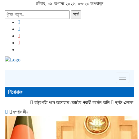
রবিবার, ০৯ অগাস্ট ২০২৬, ০৩:২৩ অপরাহ্ন
সার্চ
Toggle
navigati
শিরোনামঃ
ষ্ট্রপতি পদে জামায়াত জোটের প্রার্থী কর্নেল অলি
দুর্গম এলাকার মানুষের নিরাপদ সুপেয় পানি
সম্পাদকীয়