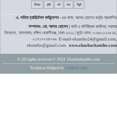
ফিচার
কৃষি
ধর্ম
জব
প্রিন্ট
এ. লতিফ চ্যারিটেবল ফাউন্ডেশন
-এর পক্ষে, আলম হোসেন কর্তৃক প্রকাশিত
সম্পাদক: মো. আলম হোসেন |
বার্তা ও বাণিজ্যিক কার্যালয়: সরদার
নিকেতন, হাসনাবাদ, দক্ষিন কেরানীগঞ্জ, ঢাকা-১৩১১ | মুঠো ফোন: ০১৯৫১১২২৫২৪,
০১৭১৭০৩৪০৯৯ E-mail-ekantho24@gmail.com,
ekontho@gmail.com.
www.ekusharkantho.com
© All rights reserved © 2024 Ekusharkantho.com
Technical Helped by
Curlhost.com