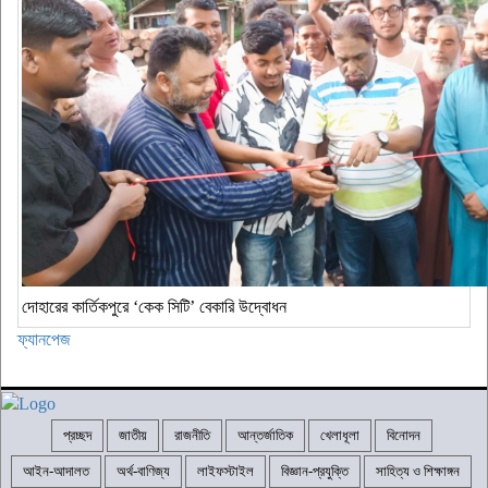
দোহারের কার্তিকপুরে ‘কেক সিটি’ বেকারি উদ্বোধন
ফ্যানপেজ
প্রচ্ছদ
জাতীয়
রাজনীতি
আন্তর্জাতিক
খেলাধূলা
বিনোদন
আইন-আদালত
অর্থ-বাণিজ্য
লাইফস্টাইল
বিজ্ঞান-প্রযুক্তি
সাহিত্য ও শিক্ষাঙ্গন