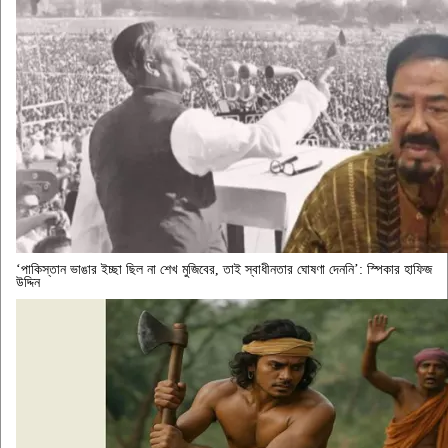
‘পাকিস্তান ভাঙার ইচ্ছা ছিল না শেখ মুজিবের, তাই স্বাধীনতার ঘোষণা দেননি’: স্পিকার হাফিজ
উদ্দিন